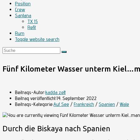
Position
Crew
Santana
TX 15
Refit
Rum
Toggle website search
Fünf Kilometer Wasser unterm Kiel…ma
Beitrags-Autor:
kadda zett
Beitrag veröffentlicht:
14. September 2022
Beitrags-Kategorie:
Auf See
/
Frankreich
/
Spanien
/
Wale
Durch die Biskaya nach Spanien