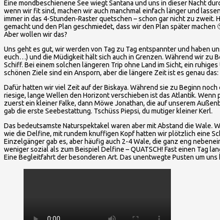
Eine mondbeschienene See wiegt Santana und uns in dieser Nacht durch 
wenn wir fit sind, machen wir auch manchmal einfach länger und lassen
immer in das 4-Stunden-Raster quetschen – schon gar nicht zu zweit. 
gemacht und den Plan geschmiedet, dass wir den Plan später machen 🙂
Aber wollen wir das?
Uns geht es gut, wir werden von Tag zu Tag entspannter und haben un
euch…) und die Müdigkeit hält sich auch in Grenzen. Während wir zu 
Schiff. Bei einem solchen längeren Trip ohne Land im Sicht, ein ruhiges 
schönen Ziele sind ein Ansporn, aber die längere Zeit ist es genau das
Dafür hatten wir viel Zeit auf der Biskaya. Während sie zu Beginn noch
riesige, lange Wellen den Horizont verschieben ist das Atlantik. Wenn pl
zuerst ein kleiner Falke, dann Möwe Jonathan, die auf unserem Außenbor
gab die erste Seebestattung. Tschüss Piepsi, du mutiger kleiner Kerl.
Das bedeutsamste Naturspektakel waren aber mit Abstand die Wale. Wir
wie die Delfine, mit rundem knuffigen Kopf hatten wir plötzlich eine 
Einzelgänger gab es, aber häufig auch 2-4 Wale, die ganz eng nebenei
weniger sozial als zum Beispiel Delfine – QUATSCH! Fast einen Tag lang
Eine Begleitfahrt der besonderen Art. Das unentwegte Pusten um uns h