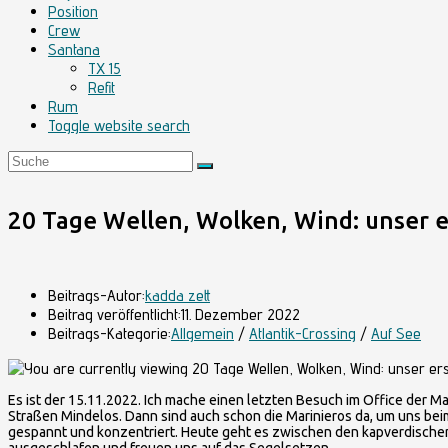
Position
Crew
Santana
TX 15
Refit
Rum
Toggle website search
20 Tage Wellen, Wolken, Wind: unser e
Beitrags-Autor:
kadda zett
Beitrag veröffentlicht:
11. Dezember 2022
Beitrags-Kategorie:
Allgemein
/
Atlantik-Crossing
/
Auf See
Es ist der 15.11.2022. Ich mache einen letzten Besuch im Office der M
Straßen Mindelos. Dann sind auch schon die Marinieros da, um uns beim 
gespannt und konzentriert. Heute geht es zwischen den kapverdischen 
ausgeschlafen und freuen uns auf das Segelsetzen.