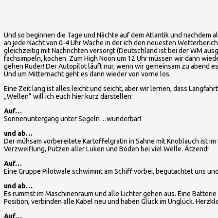
Und so beginnen die Tage und Nächte auf dem Atlantik und nachdem all
an jede Nacht von 0-4 Uhr Wache in der ich den neuesten Wetterbericht
gleichzeitig mit Nachrichten versorgt (Deutschland ist bei der WM aus
fachsimpeln, kochen. Zum High Noon um 12 Uhr müssen wir dann wieder 
gehen Ruder! Der Autopilot läuft nur, wenn wir gemeinsam zu abend es
Und um Mitternacht geht es dann wieder von vorne los.
Eine Zeit lang ist alles leicht und seicht, aber wir lernen, dass Langfa
„Wellen“ will ich euch hier kurz darstellen:
Auf…
Sonnenuntergang unter Segeln…wunderbar!
und ab…
Der mühsam vorbereitete Kartoffelgratin in Sahne mit Knoblauch ist 
Verzweiflung, Putzen aller Luken und Böden bei viel Welle. Ätzend!
Auf…
Eine Gruppe Pilotwale schwimmt am Schiff vorbei, begutachtet uns und
und ab…
Es rummst im Maschinenraum und alle Lichter gehen aus. Eine Batterie h
Position, verbinden alle Kabel neu und haben Glück im Unglück. Herzkl
Auf…