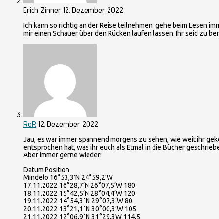
Erich Zinner
12. Dezember 2022
Ich kann so richtig an der Reise teilnehmen, gehe beim Lesen 
mir einen Schauer über den Rücken laufen lassen. Ihr seid zu be
RoR
12. Dezember 2022
Jau, es war immer spannend morgens zu sehen, wie weit ihr gek
entsprochen hat, was ihr euch als Etmal in die Bücher geschrie
Aber immer gerne wieder!
Datum Position
Mindelo 16°53,3’N 24°59,2’W
17.11.2022 16°28,7‘N 26°07,5‘W 180
18.11.2022 15°42,5‘N 28°04,4‘W 120
19.11.2022 14°54,3´N 29°07,3‘W 80
20.11.2022 13°21,1´N 30°00,3’W 105
21.11.2022 12°06,9´N 31°29,3W 114,5