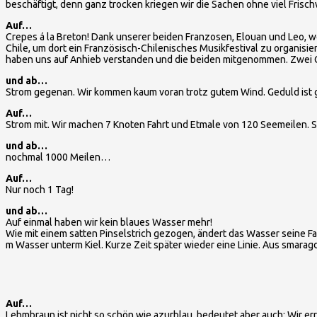
beschäftigt, denn ganz trocken kriegen wir die Sachen ohne viel Fris
Auf…
Crepes á la Breton! Dank unserer beiden Franzosen, Elouan und Leo, 
Chile, um dort ein Französisch-Chilenisches Musikfestival zu organisie
haben uns auf Anhieb verstanden und die beiden mitgenommen. Zwei 
und ab…
Strom gegenan. Wir kommen kaum voran trotz gutem Wind. Geduld ist g
Auf…
Strom mit. Wir machen 7 Knoten Fahrt und Etmale von 120 Seemeilen. S
und ab…
nochmal 1000 Meilen…
Auf…
Nur noch 1 Tag!
und ab…
Auf einmal haben wir kein blaues Wasser mehr!
Wie mit einem satten Pinselstrich gezogen, ändert das Wasser seine F
m Wasser unterm Kiel. Kurze Zeit später wieder eine Linie. Aus smara
Auf…
Lehmbraun ist nicht so schön wie azurblau, bedeutet aber auch: Wir e