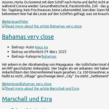
Azoren, Horta. Du kommst mit dem Schiff nach Horta und darfst nicht an
während Corona wieder: Gesundheitscheck, Passkontrolle, Zoll - das g
hin. Tagelang. Kein Frischwasser, keine Lebensmittel, kein Bier. Dann hil
bekommen! Wer hat die Leute auf den Schiffen gefragt, was sie brau
Weiterlesen
Peter
Bahamas very close
Beitrags-Autor:
klaus ka
Beitrag veröffentlicht:
24. März 2023
Beitrags-Kategorie:
Bahamas
Wir ankern in der Abrahamsbay von Mayaguana - der östlichsten Insel 
ein Riff geschützter Ankerplatz. Vier Segler als wir ankamen. Wir habe
Ankerlichtern den Sternenhimmel kaum gesehen. Ca. 200 Einwohner, ein
heißt es nicht „Village“ geschweige denn „City“. Da steht: „Settlement
Weiterlesen
Bahamas very close
Marschall und Ezra