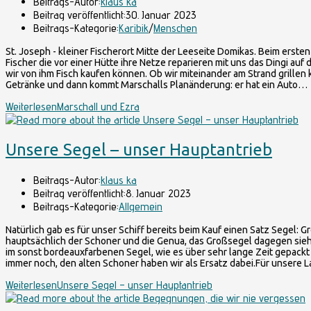
Beitrags-Autor:
klaus ka
Beitrag veröffentlicht:
30. Januar 2023
Beitrags-Kategorie:
Karibik
/
Menschen
St. Joseph - kleiner Fischerort Mitte der Leeseite Domikas. Beim erste
Fischer die vor einer Hütte ihre Netze reparieren mit uns das Dingi auf 
wir von ihm Fisch kaufen können. Ob wir miteinander am Strand grillen 
Getränke und dann kommt Marschalls Planänderung: er hat ein Auto…
Weiterlesen
Marschall und Ezra
Unsere Segel – unser Hauptantrieb
Beitrags-Autor:
klaus ka
Beitrag veröffentlicht:
8. Januar 2023
Beitrags-Kategorie:
Allgemein
Natürlich gab es für unser Schiff bereits beim Kauf einen Satz Segel: 
hauptsächlich der Schoner und die Genua, das Großsegel dagegen sieht a
im sonst bordeauxfarbenen Segel, wie es über sehr lange Zeit gepackt 
immer noch, den alten Schoner haben wir als Ersatz dabei.Für unsere 
Weiterlesen
Unsere Segel – unser Hauptantrieb