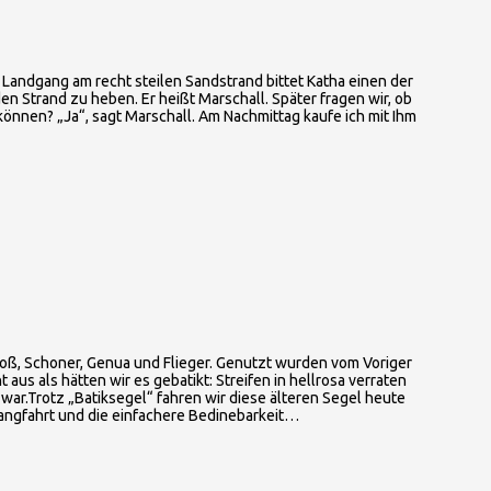
n Landgang am recht steilen Sandstrand bittet Katha einen der
den Strand zu heben. Er heißt Marschall. Später fragen wir, ob
können? „Ja“, sagt Marschall. Am Nachmittag kaufe ich mit Ihm
Groß, Schoner, Genua und Flieger. Genutzt wurden vom Voriger
us als hätten wir es gebatikt: Streifen in hellrosa verraten
war.Trotz „Batiksegel“ fahren wir diese älteren Segel heute
Langfahrt und die einfachere Bedinebarkeit…