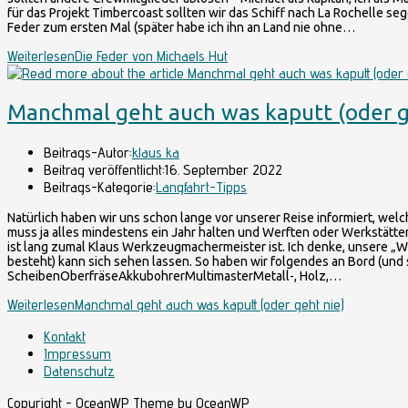
für das Projekt Timbercoast sollten wir das Schiff nach La Rochelle seg
Feder zum ersten Mal (später habe ich ihn an Land nie ohne…
Weiterlesen
Die Feder von Michaels Hut
Manchmal geht auch was kaputt (oder g
Beitrags-Autor:
klaus ka
Beitrag veröffentlicht:
16. September 2022
Beitrags-Kategorie:
Langfahrt-Tipps
Natürlich haben wir uns schon lange vor unserer Reise informiert, wel
muss ja alles mindestens ein Jahr halten und Werften oder Werkstätte
ist lang zumal Klaus Werkzeugmachermeister ist. Ich denke, unsere „We
besteht) kann sich sehen lassen. So haben wir folgendes an Bord (und s
ScheibenOberfräseAkkubohrerMultimasterMetall-, Holz,…
Weiterlesen
Manchmal geht auch was kaputt (oder geht nie)
Kontakt
Impressum
Datenschutz
Copyright - OceanWP Theme by OceanWP