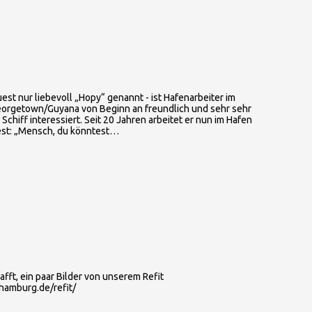
st nur liebevoll „Hopy“ genannt - ist Hafenarbeiter im
eorgetown/Guyana von Beginn an freundlich und sehr sehr
chiff interessiert. Seit 20 Jahren arbeitet er nun im Hafen
fest: „Mensch, du könntest…
ft, ein paar Bilder von unserem Refit
hamburg.de/refit/